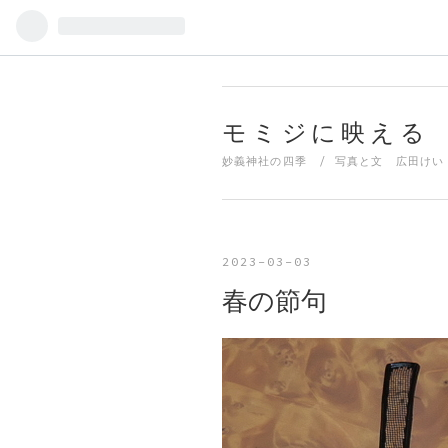
モミジに映える
妙義神社の四季 / 写真と文 広田けい
2023
-
03
-
03
春の節句