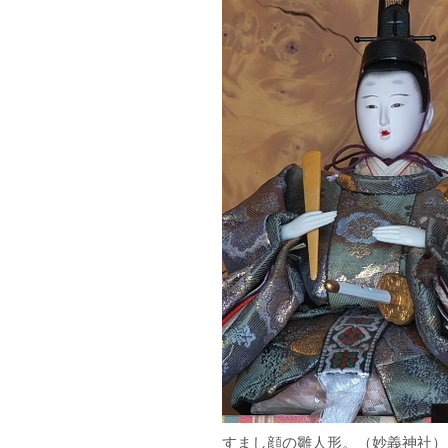
すまし顔の
雛人形
。（
妙義神社
）