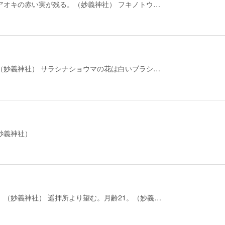
アオキの赤い実が残る。（妙義神社） フキノトウ…
（妙義神社） サラシナショウマの花は白いブラシ…
妙義神社）
。（妙義神社） 遥拝所より望む。月齢21。（妙義…