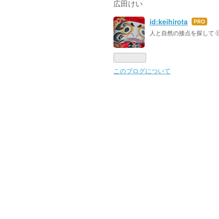
広田けい
id:keihirota
はて
なブ
人と自然の接点を探して ⓒ Kei
ログ
Pro
このブログについて