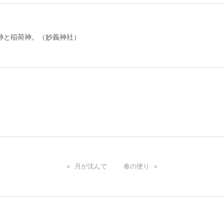
神と稲荷神。（妙義神社）
«
月が沈んで
春の便り
»