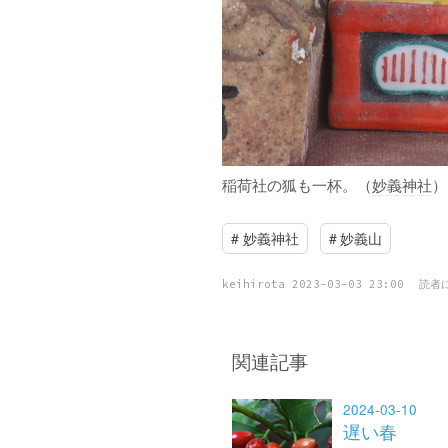
稲荷社の狐も一杯。（
妙義神社
）
#
妙義神社
#
妙義山
keihirota
2023-03-03 23:00
読者
関連記事
2024-03-10
遅い春